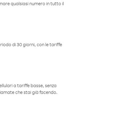
mare qualsiasi numero in tutto il
iodo di 30 giorni, con le tariffe
ellulari a tariffe basse, senza
hiamate che stai già facendo.