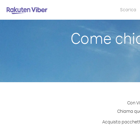
Scarica
Come chia
Con Vi
Chiama qual
Acquista pacchetti