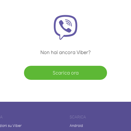
Non hai ancora Viber?
Scarica ora
DA
SCARICA
ioni su Viber
Android