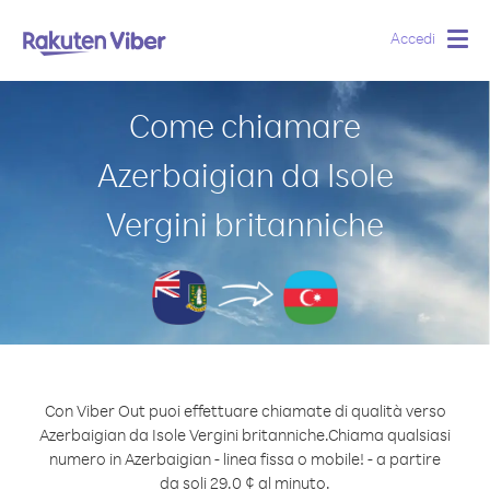
Accedi
Togg
navig
Come chiamare
Azerbaigian da Isole
Vergini britanniche
Con Viber Out puoi effettuare chiamate di qualità verso
Azerbaigian da Isole Vergini britanniche.
Chiama qualsiasi
numero in Azerbaigian - linea fissa o mobile! - a partire
da soli 29.0 ¢ al minuto.