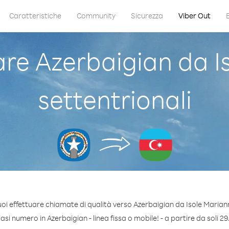
Caratteristiche
Community
Sicurezza
Viber Out
e Azerbaigian da I
settentrionali
oi effettuare chiamate di qualità verso Azerbaigian da Isole Mariann
si numero in Azerbaigian - linea fissa o mobile! - a partire da soli 29