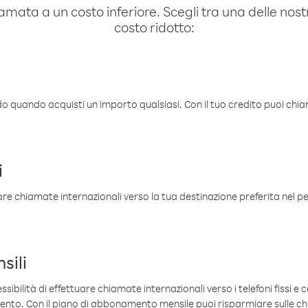
amata a un costo inferiore. Scegli tra una delle nostr
costo ridotto:
ldo quando acquisti un importo qualsiasi. Con il tuo credito puoi chia
i
are chiamate internazionali verso la tua destinazione preferita nel per
sili
sibilità di effettuare chiamate internazionali verso i telefoni fissi e c
mento. Con il piano di abbonamento mensile puoi risparmiare sulle c