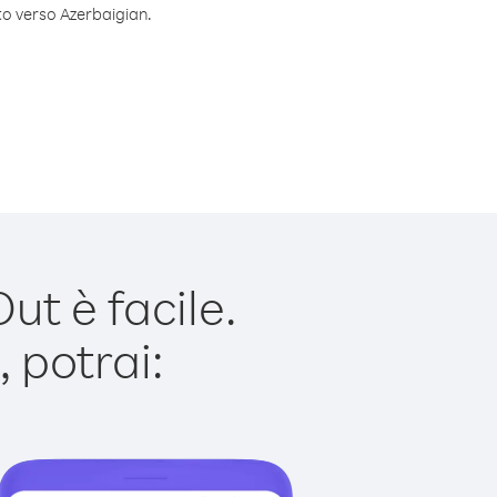
uto verso Azerbaigian.
t è facile.
 potrai: