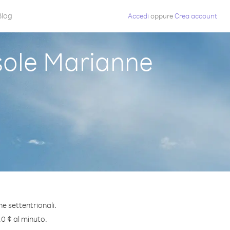
Blog
Accedi
oppure
Crea account
sole Marianne
e settentrionali.
.0 ¢ al minuto.