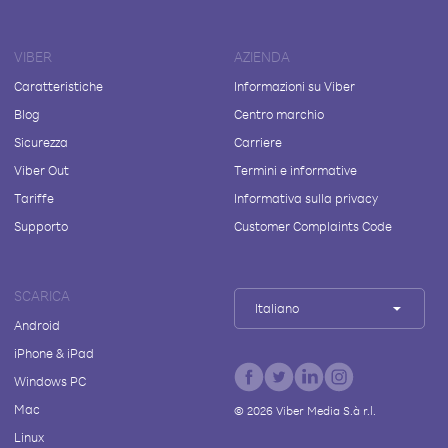
VIBER
AZIENDA
Caratteristiche
Informazioni su Viber
Blog
Centro marchio
Sicurezza
Carriere
Viber Out
Termini e informative
Tariffe
Informativa sulla privacy
Supporto
Customer Complaints Code
SCARICA
Italiano
Android
iPhone & iPad
Windows PC
Mac
©
2026
Viber Media S.à r.l.
Linux