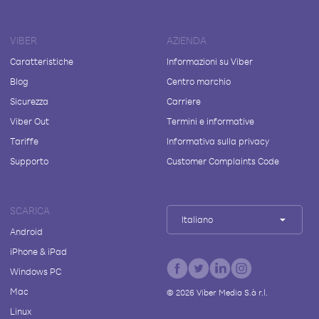
VIBER
AZIENDA
Caratteristiche
Informazioni su Viber
Blog
Centro marchio
Sicurezza
Carriere
Viber Out
Termini e informative
Tariffe
Informativa sulla privacy
Supporto
Customer Complaints Code
SCARICA
Italiano
Android
iPhone & iPad
Windows PC
Mac
©
2026
Viber Media S.à r.l.
Linux