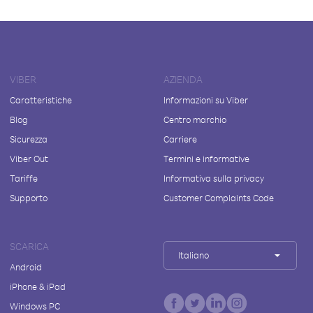
VIBER
AZIENDA
Caratteristiche
Informazioni su Viber
Blog
Centro marchio
Sicurezza
Carriere
Viber Out
Termini e informative
Tariffe
Informativa sulla privacy
Supporto
Customer Complaints Code
SCARICA
Italiano
Android
iPhone & iPad
Windows PC