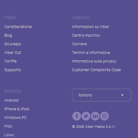
VIBER
AZIENDA
Caratteristiche
Informazioni su Viber
Blog
Centro marchio
Sicurezza
Carriere
Viber Out
Termini e informative
Tariffe
Informativa sulla privacy
Supporto
Customer Complaints Code
SCARICA
Italiano
Android
iPhone & iPad
Windows PC
Mac
©
2026
Viber Media S.à r.l.
Linux