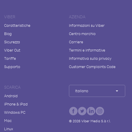
VIBER
AZIENDA
Caratteristiche
Informazioni su Viber
Blog
Centro marchio
Sicurezza
Carriere
Viber Out
Termini e informative
Tariffe
Informativa sulla privacy
Supporto
Customer Complaints Code
SCARICA
Italiano
Android
iPhone & iPad
Windows PC
Mac
©
2026
Viber Media S.à r.l.
Linux