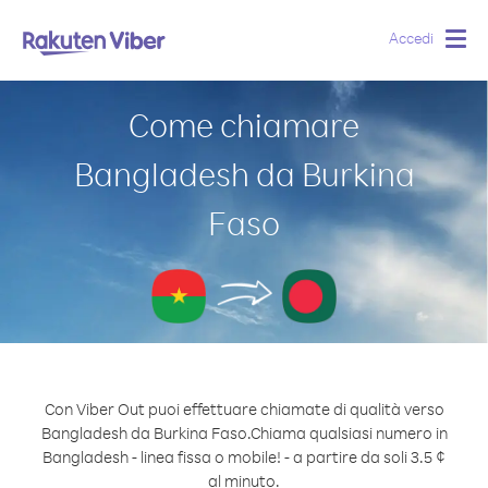
Accedi
Togg
navig
Come chiamare
Bangladesh da Burkina
Faso
Con Viber Out puoi effettuare chiamate di qualità verso
Bangladesh da Burkina Faso.
Chiama qualsiasi numero in
Bangladesh - linea fissa o mobile! - a partire da soli 3.5 ¢
al minuto.