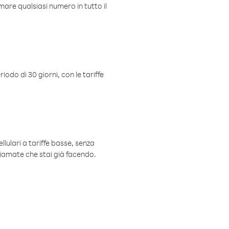
mare qualsiasi numero in tutto il
iodo di 30 giorni, con le tariffe
ellulari a tariffe basse, senza
hiamate che stai già facendo.