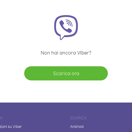
Non hai ancora Viber?
Scarica ora
DA
SCARICA
ioni su Viber
Android