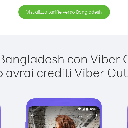
Visualizza tariffe verso Bangladesh
angladesh con Viber Ou
avrai crediti Viber Out,