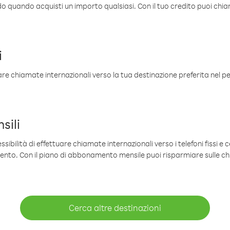
ldo quando acquisti un importo qualsiasi. Con il tuo credito puoi chia
i
are chiamate internazionali verso la tua destinazione preferita nel per
sili
sibilità di effettuare chiamate internazionali verso i telefoni fissi e c
mento. Con il piano di abbonamento mensile puoi risparmiare sulle c
Cerca altre destinazioni