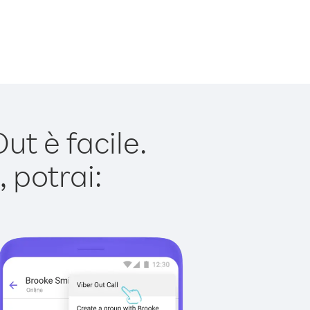
t è facile.
 potrai: