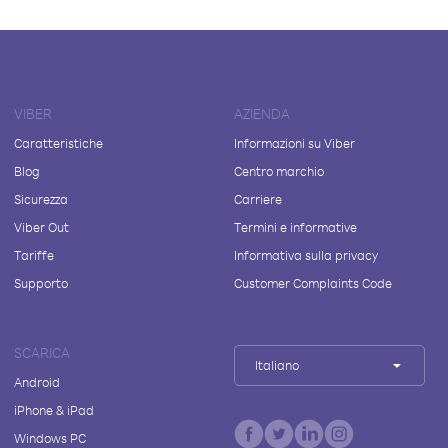
VIBER
AZIENDA
Caratteristiche
Informazioni su Viber
Blog
Centro marchio
Sicurezza
Carriere
Viber Out
Termini e informative
Tariffe
Informativa sulla privacy
Supporto
Customer Complaints Code
SCARICA
Italiano
Android
iPhone & iPad
Windows PC