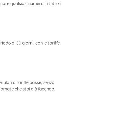
mare qualsiasi numero in tutto il
iodo di 30 giorni, con le tariffe
ellulari a tariffe basse, senza
hiamate che stai già facendo.