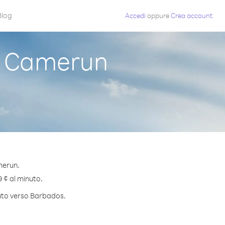
Blog
Accedi
oppure
Crea account
a Camerun
merun.
9 ¢ al minuto.
nuto verso Barbados.