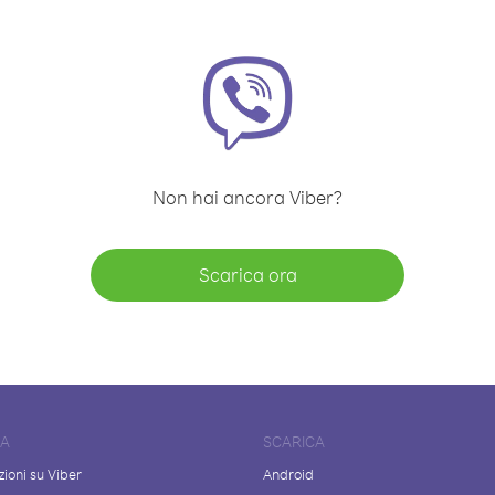
Non hai ancora Viber?
Scarica ora
DA
SCARICA
ioni su Viber
Android