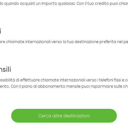
ldo quando acquisti un importo qualsiasi. Con il tuo credito puoi chia
i
are chiamate internazionali verso la tua destinazione preferita nel per
sili
sibilità di effettuare chiamate internazionali verso i telefoni fissi e c
mento. Con il piano di abbonamento mensile puoi risparmiare sulle c
Cerca altre destinazioni