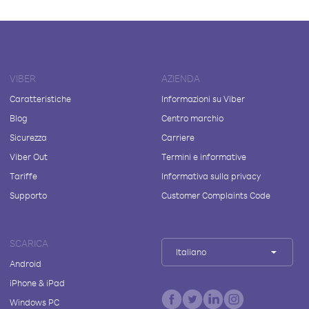
VIBER
AZIENDA
Caratteristiche
Informazioni su Viber
Blog
Centro marchio
Sicurezza
Carriere
Viber Out
Termini e informative
Tariffe
Informativa sulla privacy
Supporto
Customer Complaints Code
SCARICA
Italiano
Android
iPhone & iPad
Windows PC