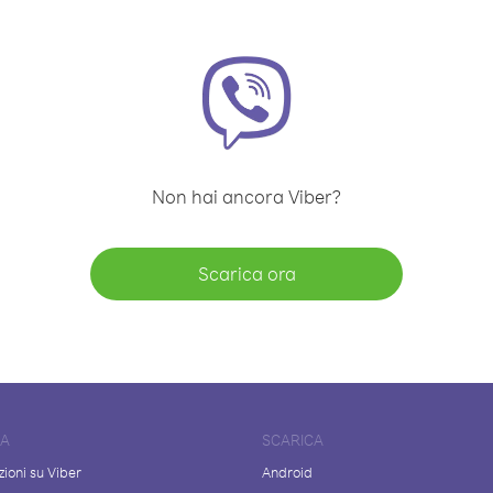
Non hai ancora Viber?
Scarica ora
DA
SCARICA
ioni su Viber
Android