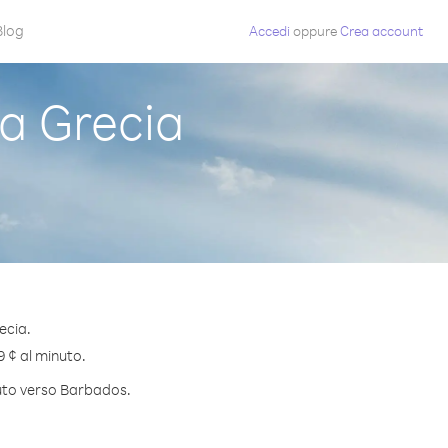
Blog
Accedi
oppure
Crea account
a Grecia
ecia.
9 ¢ al minuto.
nuto verso Barbados.