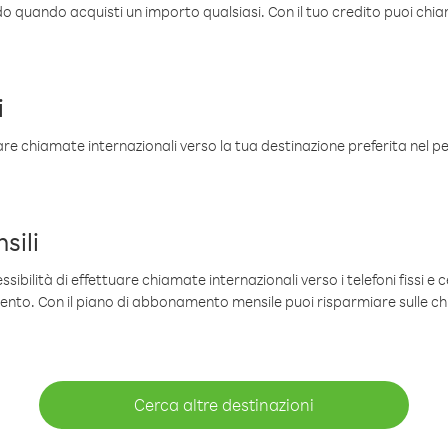
ldo quando acquisti un importo qualsiasi. Con il tuo credito puoi chia
i
are chiamate internazionali verso la tua destinazione preferita nel per
sili
sibilità di effettuare chiamate internazionali verso i telefoni fissi e c
mento. Con il piano di abbonamento mensile puoi risparmiare sulle c
Cerca altre destinazioni