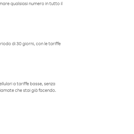
mare qualsiasi numero in tutto il
iodo di 30 giorni, con le tariffe
ellulari a tariffe basse, senza
hiamate che stai già facendo.