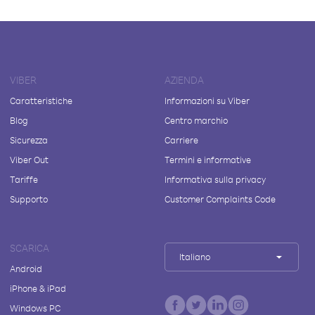
VIBER
AZIENDA
Caratteristiche
Informazioni su Viber
Blog
Centro marchio
Sicurezza
Carriere
Viber Out
Termini e informative
Tariffe
Informativa sulla privacy
Supporto
Customer Complaints Code
SCARICA
Italiano
Android
iPhone & iPad
Windows PC