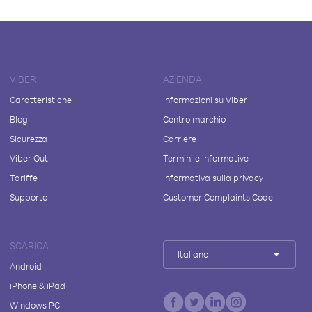
VIBER
AZIENDA
Caratteristiche
Informazioni su Viber
Blog
Centro marchio
Sicurezza
Carriere
Viber Out
Termini e informative
Tariffe
Informativa sulla privacy
Supporto
Customer Complaints Code
SCARICA
Italiano
Android
iPhone & iPad
Windows PC