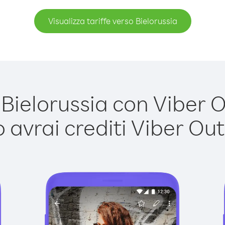
Visualizza tariffe verso Bielorussia
ielorussia con Viber Ou
avrai crediti Viber Out,