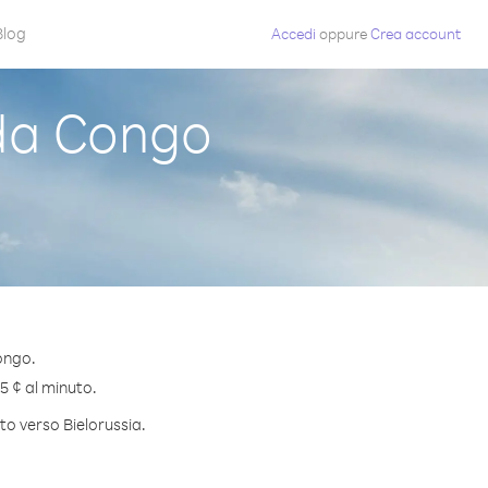
Blog
Accedi
oppure
Crea account
da Congo
ongo.
.5 ¢ al minuto.
to verso Bielorussia.