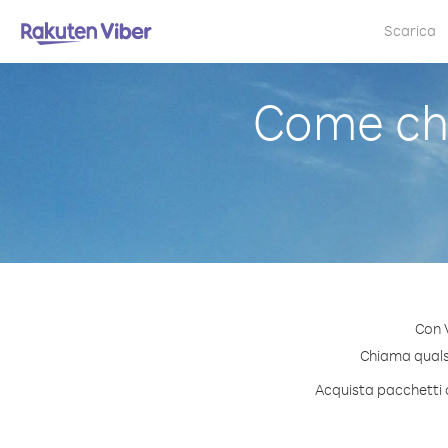
Scarica
Come ch
Con 
Chiama qualsia
Acquista pacchetti d