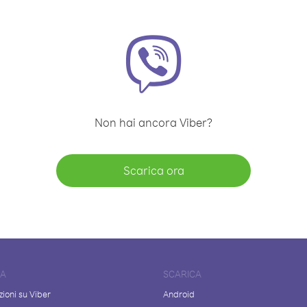
Non hai ancora Viber?
Scarica ora
DA
SCARICA
ioni su Viber
Android