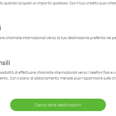
ldo quando acquisti un importo qualsiasi. Con il tuo credito puoi chia
i
are chiamate internazionali verso la tua destinazione preferita nel per
sili
sibilità di effettuare chiamate internazionali verso i telefoni fissi e c
mento. Con il piano di abbonamento mensile puoi risparmiare sulle c
Cerca altre destinazioni