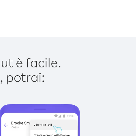
t è facile.
 potrai: