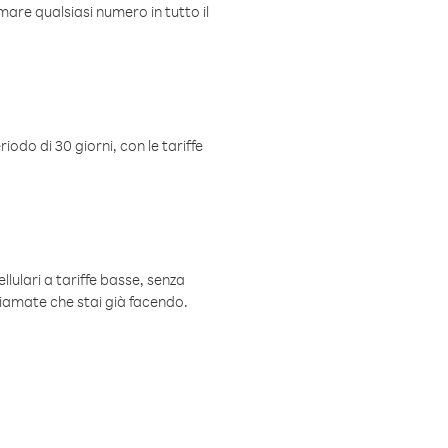
mare qualsiasi numero in tutto il
iodo di 30 giorni, con le tariffe
ellulari a tariffe basse, senza
hiamate che stai già facendo.