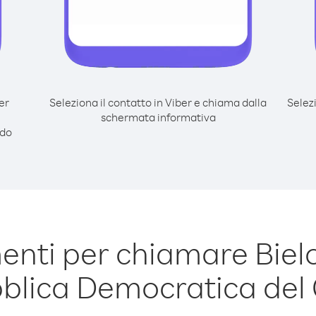
er
Seleziona il contatto in Viber e chiama dalla
Selez
schermata informativa
odo
nti per chiamare Biel
blica Democratica del