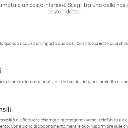
amata a un costo inferiore. Scegli tra una delle nostr
costo ridotto:
ldo quando acquisti un importo qualsiasi. Con il tuo credito puoi chia
i
are chiamate internazionali verso la tua destinazione preferita nel per
sili
sibilità di effettuare chiamate internazionali verso i telefoni fissi e c
mento. Con il piano di abbonamento mensile puoi risparmiare sulle c