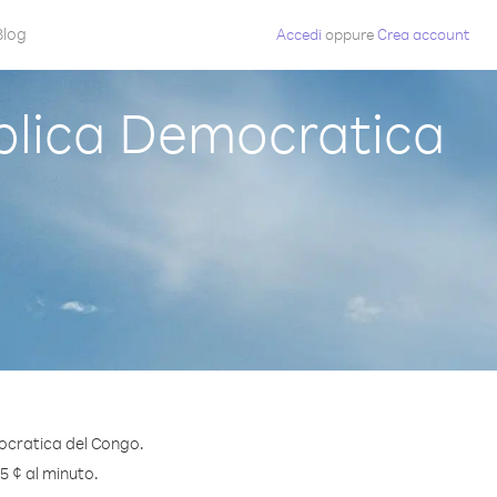
Blog
Accedi
oppure
Crea account
blica Democratica
mocratica del Congo.
.5 ¢ al minuto.