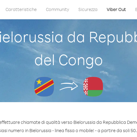
Caratteristiche
Community
Sicurezza
Viber Out
elorussia da Repub
del Congo
effettuare chiamate di qualità verso Bielorussia da Repubblica De
si numero in Bielorussia - linea fissa o mobile! - a partire da soli 50