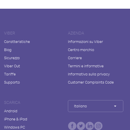
VIBER
AZIENDA
Caratteristiche
Informazioni su Viber
Blog
Centro marchio
Sicurezza
Carriere
Viber Out
Termini e informative
Tariffe
Informativa sulla privacy
Supporto
Customer Complaints Code
SCARICA
Italiano
Android
iPhone & iPad
Windows PC