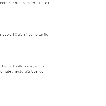
mare qualsiasi numero in tutto il
iodo di 30 giorni, con le tariffe
ellulari a tariffe basse, senza
hiamate che stai già facendo.