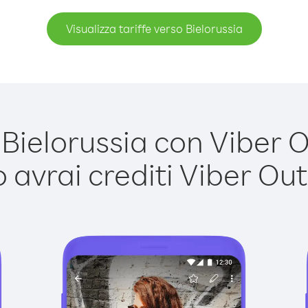
Visualizza tariffe verso Bielorussia
ielorussia con Viber Ou
avrai crediti Viber Out,