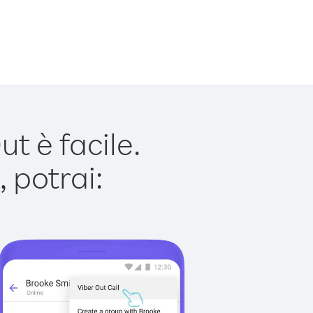
t è facile.
 potrai: