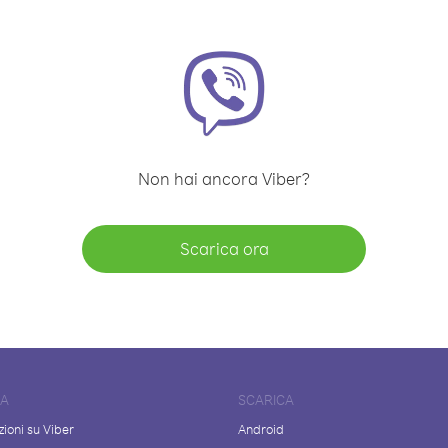
Non hai ancora Viber?
Scarica ora
DA
SCARICA
ioni su Viber
Android