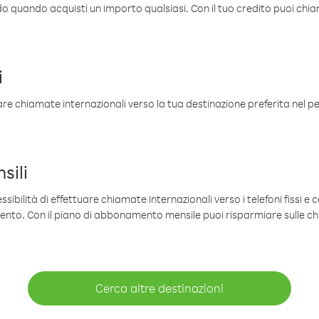
ldo quando acquisti un importo qualsiasi. Con il tuo credito puoi chia
i
are chiamate internazionali verso la tua destinazione preferita nel per
sili
sibilità di effettuare chiamate internazionali verso i telefoni fissi e c
mento. Con il piano di abbonamento mensile puoi risparmiare sulle c
Cerca altre destinazioni