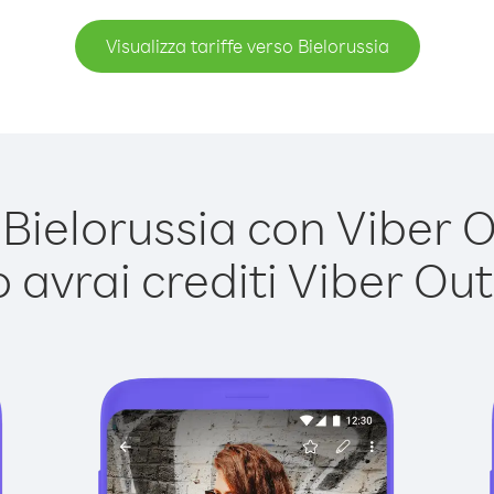
Visualizza tariffe verso Bielorussia
ielorussia con Viber Ou
avrai crediti Viber Out,