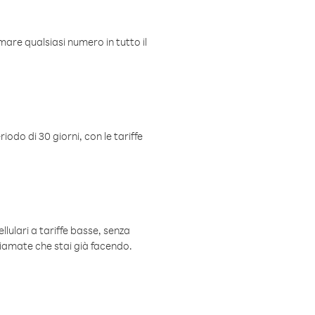
mare qualsiasi numero in tutto il
iodo di 30 giorni, con le tariffe
ellulari a tariffe basse, senza
hiamate che stai già facendo.