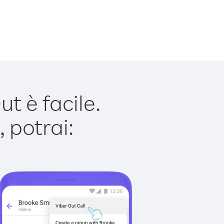
t è facile.
 potrai: