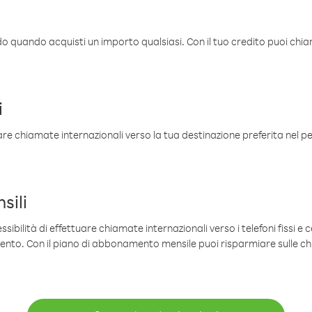
ldo quando acquisti un importo qualsiasi. Con il tuo credito puoi chia
i
are chiamate internazionali verso la tua destinazione preferita nel per
sili
sibilità di effettuare chiamate internazionali verso i telefoni fissi e c
mento. Con il piano di abbonamento mensile puoi risparmiare sulle c