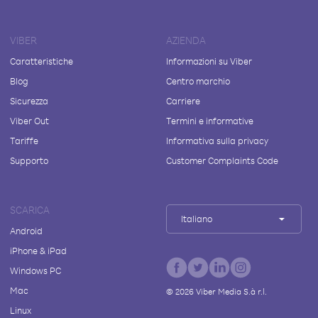
VIBER
AZIENDA
Caratteristiche
Informazioni su Viber
Blog
Centro marchio
Sicurezza
Carriere
Viber Out
Termini e informative
Tariffe
Informativa sulla privacy
Supporto
Customer Complaints Code
SCARICA
Italiano
Android
iPhone & iPad
Windows PC
Mac
©
2026
Viber Media S.à r.l.
Linux