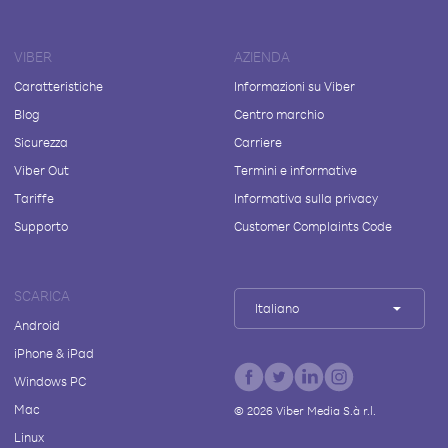
VIBER
AZIENDA
Caratteristiche
Informazioni su Viber
Blog
Centro marchio
Sicurezza
Carriere
Viber Out
Termini e informative
Tariffe
Informativa sulla privacy
Supporto
Customer Complaints Code
SCARICA
Italiano
Android
iPhone & iPad
Windows PC
Mac
©
2026
Viber Media S.à r.l.
Linux