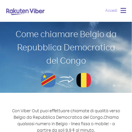
Accedi
Togg
navig
Come chiamare Belgio da
Repubblica Democratica
del Congo
Con Viber Out puoi effettuare chiamate di qualità verso
Belgio da Repubblica Democratica del Congo.
Chiama
qualsiasi numero in Belgio - linea fissa o mobile! - a
partire da soli 9.9 ¢ al minuto.