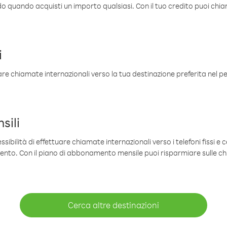
ldo quando acquisti un importo qualsiasi. Con il tuo credito puoi chia
i
are chiamate internazionali verso la tua destinazione preferita nel per
sili
sibilità di effettuare chiamate internazionali verso i telefoni fissi e c
mento. Con il piano di abbonamento mensile puoi risparmiare sulle c
Cerca altre destinazioni