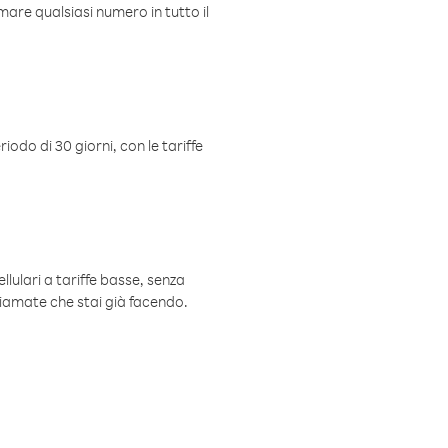
mare qualsiasi numero in tutto il
iodo di 30 giorni, con le tariffe
ellulari a tariffe basse, senza
hiamate che stai già facendo.