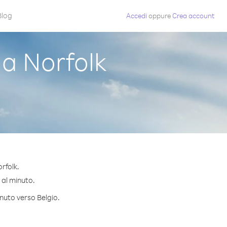
Blog
Accedi
oppure
Crea account
a Norfolk
rfolk.
¢ al minuto.
inuto verso Belgio.