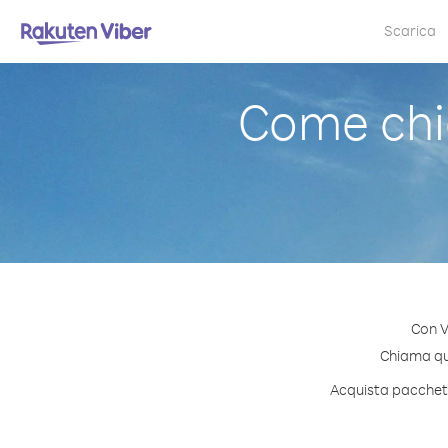
Scarica
Come chi
Con V
Chiama qual
Acquista pacchetti