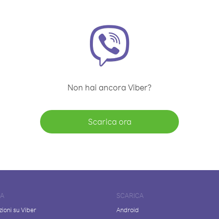
Non hai ancora Viber?
Scarica ora
DA
SCARICA
ioni su Viber
Android