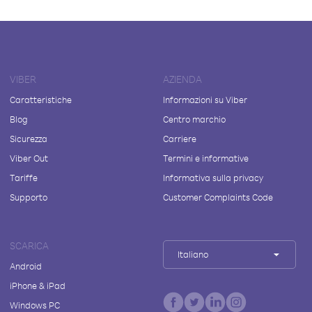
VIBER
AZIENDA
Caratteristiche
Informazioni su Viber
Blog
Centro marchio
Sicurezza
Carriere
Viber Out
Termini e informative
Tariffe
Informativa sulla privacy
Supporto
Customer Complaints Code
SCARICA
Italiano
Android
iPhone & iPad
Windows PC