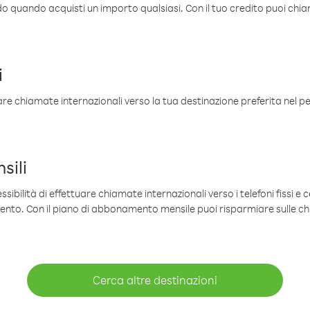
ldo quando acquisti un importo qualsiasi. Con il tuo credito puoi chia
i
are chiamate internazionali verso la tua destinazione preferita nel per
sili
sibilità di effettuare chiamate internazionali verso i telefoni fissi e c
mento. Con il piano di abbonamento mensile puoi risparmiare sulle c
Cerca altre destinazioni