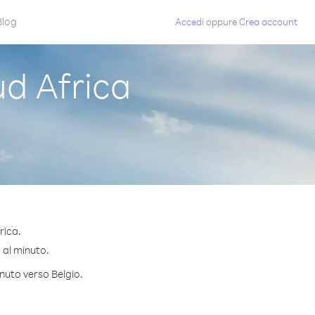
Blog
Accedi
oppure
Crea account
d Africa
rica.
¢ al minuto.
inuto verso Belgio.