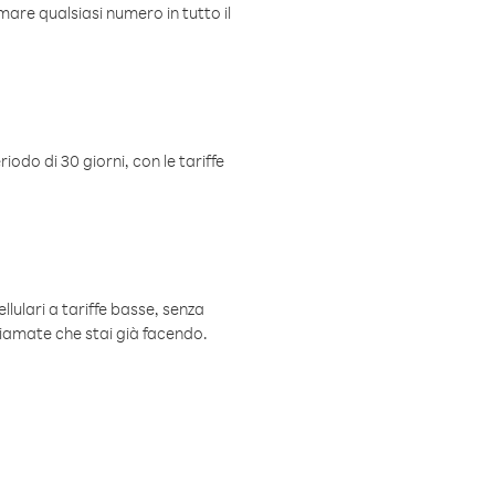
mare qualsiasi numero in tutto il
iodo di 30 giorni, con le tariffe
ellulari a tariffe basse, senza
hiamate che stai già facendo.