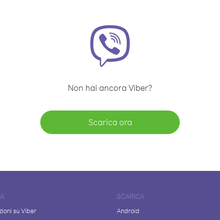
Non hai ancora Viber?
Scarica ora
DA
SCARICA
ioni su Viber
Android