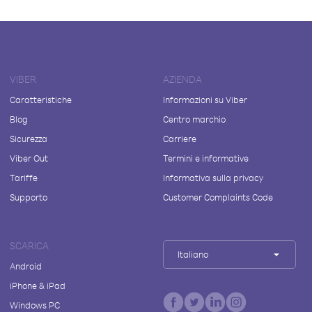
VIBER
AZIENDA
Caratteristiche
Informazioni su Viber
Blog
Centro marchio
Sicurezza
Carriere
Viber Out
Termini e informative
Tariffe
Informativa sulla privacy
Supporto
Customer Complaints Code
SCARICA
Italiano
Android
iPhone & iPad
Windows PC