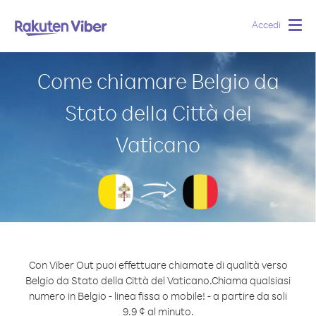
Accedi
Togg
navig
Come chiamare Belgio da
Stato della Città del
Vaticano
Con Viber Out puoi effettuare chiamate di qualità verso
Belgio da Stato della Città del Vaticano.
Chiama qualsiasi
numero in Belgio - linea fissa o mobile! - a partire da soli
9.9 ¢ al minuto.