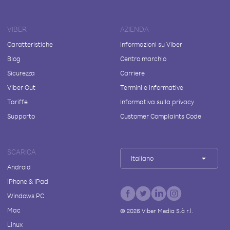
VIBER
AZIENDA
Caratteristiche
Informazioni su Viber
Blog
Centro marchio
Sicurezza
Carriere
Viber Out
Termini e informative
Tariffe
Informativa sulla privacy
Supporto
Customer Complaints Code
SCARICA
Italiano
Android
iPhone & iPad
Windows PC
Mac
©
2026
Viber Media S.à r.l.
Linux