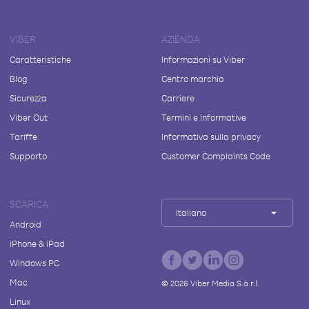
VIBER
AZIENDA
Caratteristiche
Informazioni su Viber
Blog
Centro marchio
Sicurezza
Carriere
Viber Out
Termini e informative
Tariffe
Informativa sulla privacy
Supporto
Customer Complaints Code
SCARICA
Italiano
Android
iPhone & iPad
Windows PC
Mac
©
2026
Viber Media S.à r.l.
Linux