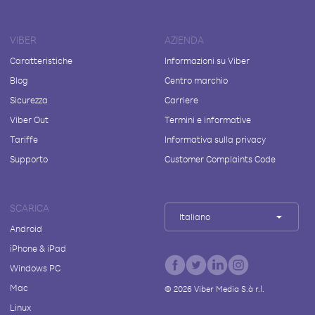
VIBER
AZIENDA
Caratteristiche
Informazioni su Viber
Blog
Centro marchio
Sicurezza
Carriere
Viber Out
Termini e informative
Tariffe
Informativa sulla privacy
Supporto
Customer Complaints Code
SCARICA
Italiano
Android
iPhone & iPad
Windows PC
Mac
©
2026
Viber Media S.à r.l.
Linux