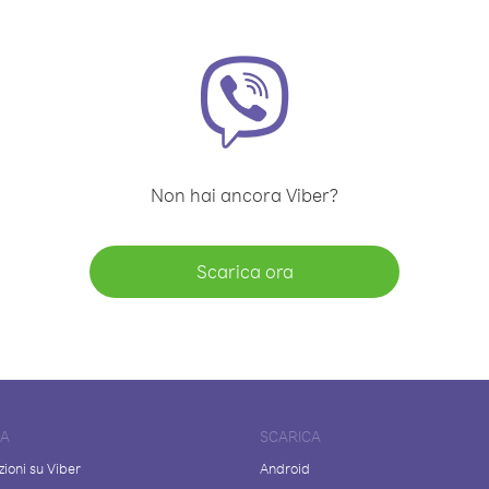
Non hai ancora Viber?
Scarica ora
DA
SCARICA
ioni su Viber
Android