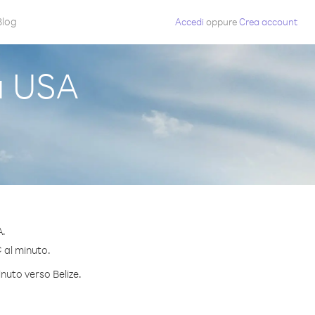
Blog
Accedi
oppure
Crea account
a USA
A.
¢ al minuto.
inuto verso Belize.