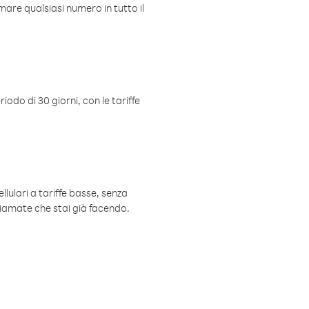
mare qualsiasi numero in tutto il
iodo di 30 giorni, con le tariffe
ellulari a tariffe basse, senza
hiamate che stai già facendo.