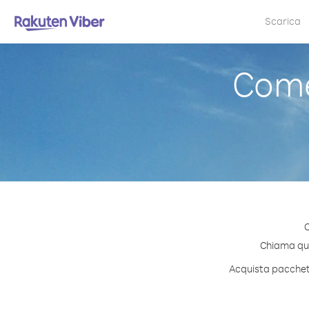
Scarica
Come
C
Chiama qual
Acquista pacchetti