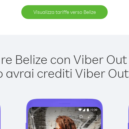
Visualizza tariffe verso Belize
e Belize con Viber Out è
avrai crediti Viber Out,