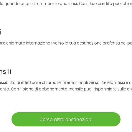
ldo quando acquisti un importo qualsiasi. Con il tuo credito puoi chia
i
are chiamate internazionali verso la tua destinazione preferita nel per
sili
sibilità di effettuare chiamate internazionali verso i telefoni fissi e c
mento. Con il piano di abbonamento mensile puoi risparmiare sulle c
Cerca altre destinazioni