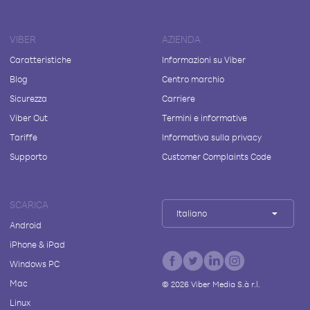
VIBER
AZIENDA
Caratteristiche
Informazioni su Viber
Blog
Centro marchio
Sicurezza
Carriere
Viber Out
Termini e informative
Tariffe
Informativa sulla privacy
Supporto
Customer Complaints Code
SCARICA
Italiano
Android
iPhone & iPad
Windows PC
Mac
©
2026
Viber Media S.à r.l.
Linux