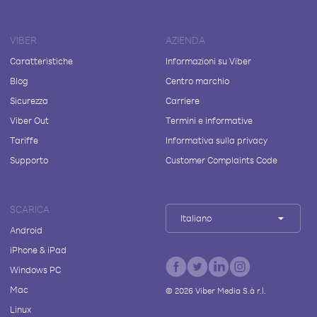
VIBER
AZIENDA
Caratteristiche
Informazioni su Viber
Blog
Centro marchio
Sicurezza
Carriere
Viber Out
Termini e informative
Tariffe
Informativa sulla privacy
Supporto
Customer Complaints Code
SCARICA
Italiano
Android
iPhone & iPad
Windows PC
Mac
©
2026
Viber Media S.à r.l.
Linux