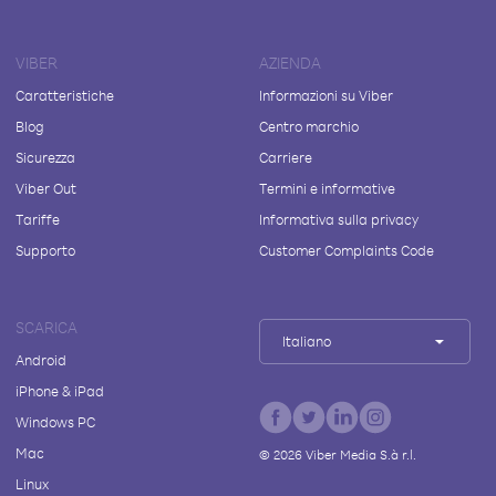
VIBER
AZIENDA
Caratteristiche
Informazioni su Viber
Blog
Centro marchio
Sicurezza
Carriere
Viber Out
Termini e informative
Tariffe
Informativa sulla privacy
Supporto
Customer Complaints Code
SCARICA
Italiano
Android
iPhone & iPad
Windows PC
Mac
©
2026
Viber Media S.à r.l.
Linux