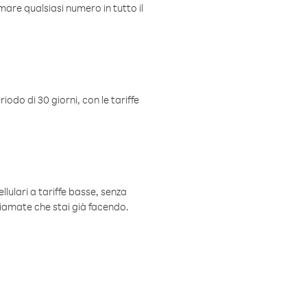
mare qualsiasi numero in tutto il
iodo di 30 giorni, con le tariffe
ellulari a tariffe basse, senza
hiamate che stai già facendo.