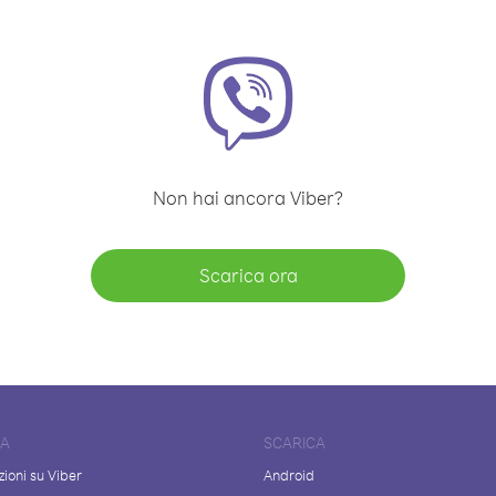
Non hai ancora Viber?
Scarica ora
DA
SCARICA
ioni su Viber
Android