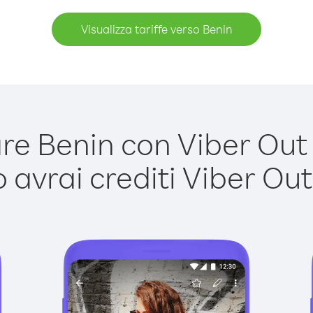
Visualizza tariffe verso Benin
e Benin con Viber Out è
avrai crediti Viber Out,