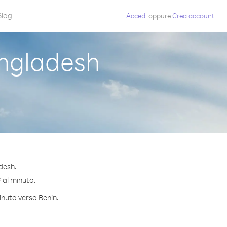
Blog
Accedi
oppure
Crea account
ngladesh
desh.
¢ al minuto.
inuto verso Benin.