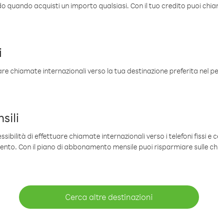
ldo quando acquisti un importo qualsiasi. Con il tuo credito puoi chia
i
are chiamate internazionali verso la tua destinazione preferita nel per
sili
sibilità di effettuare chiamate internazionali verso i telefoni fissi e c
mento. Con il piano di abbonamento mensile puoi risparmiare sulle c
Cerca altre destinazioni