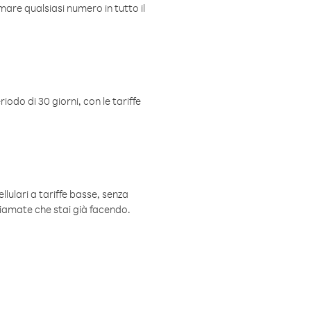
mare qualsiasi numero in tutto il
iodo di 30 giorni, con le tariffe
ellulari a tariffe basse, senza
hiamate che stai già facendo.