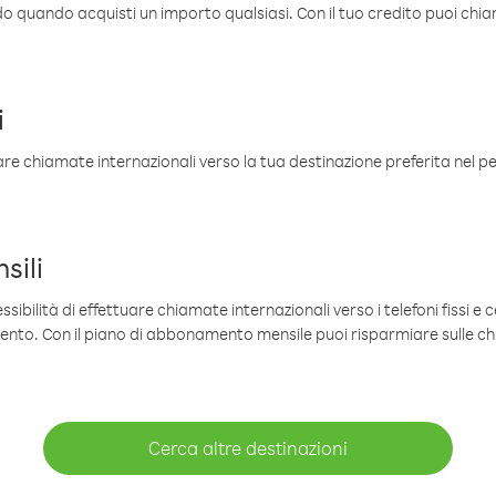
ldo quando acquisti un importo qualsiasi. Con il tuo credito puoi chia
i
are chiamate internazionali verso la tua destinazione preferita nel per
sili
sibilità di effettuare chiamate internazionali verso i telefoni fissi e c
mento. Con il piano di abbonamento mensile puoi risparmiare sulle c
Cerca altre destinazioni