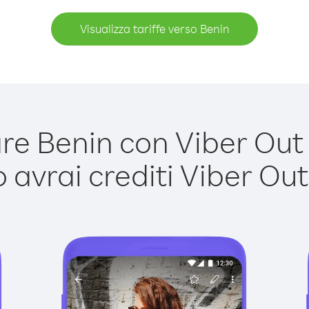
Visualizza tariffe verso Benin
e Benin con Viber Out è
avrai crediti Viber Out,