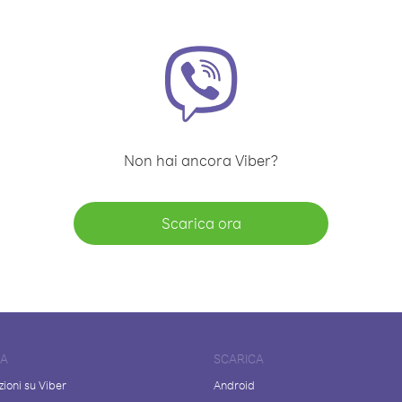
Non hai ancora Viber?
Scarica ora
DA
SCARICA
ioni su Viber
Android