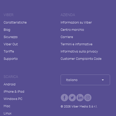
VIBER
AZIENDA
Caratteristiche
Informazioni su Viber
Blog
Centro marchio
Sicurezza
Carriere
Viber Out
Termini e informative
Tariffe
Informativa sulla privacy
Supporto
Customer Complaints Code
SCARICA
Italiano
Android
iPhone & iPad
Windows PC
Mac
©
2026
Viber Media S.à r.l.
Linux