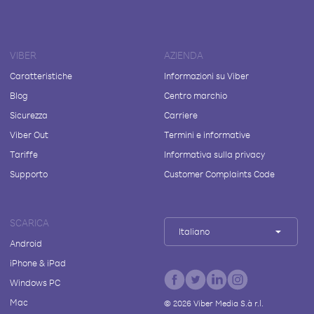
VIBER
AZIENDA
Caratteristiche
Informazioni su Viber
Blog
Centro marchio
Sicurezza
Carriere
Viber Out
Termini e informative
Tariffe
Informativa sulla privacy
Supporto
Customer Complaints Code
SCARICA
Italiano
Android
iPhone & iPad
Windows PC
Mac
©
2026
Viber Media S.à r.l.