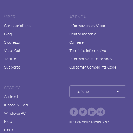
VIBER
AZIENDA
Caratteristiche
Informazioni su Viber
Blog
Centro marchio
Sicurezza
Carriere
Viber Out
Termini e informative
Tariffe
Informativa sulla privacy
Supporto
Customer Complaints Code
SCARICA
Italiano
Android
iPhone & iPad
Windows PC
Mac
©
2026
Viber Media S.à r.l.
Linux