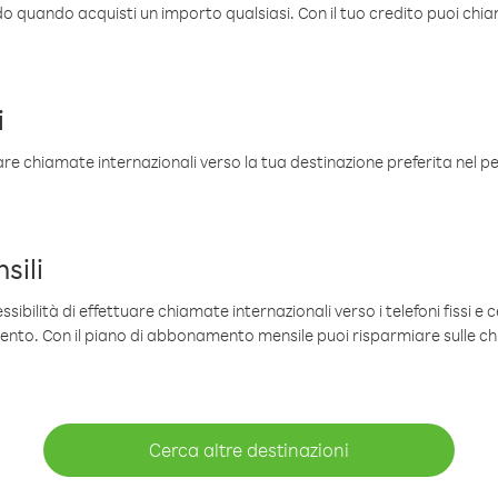
ldo quando acquisti un importo qualsiasi. Con il tuo credito puoi chia
i
are chiamate internazionali verso la tua destinazione preferita nel per
sili
sibilità di effettuare chiamate internazionali verso i telefoni fissi e c
mento. Con il piano di abbonamento mensile puoi risparmiare sulle c
Cerca altre destinazioni