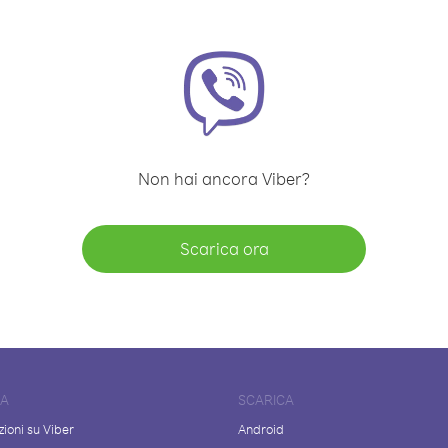
Non hai ancora Viber?
Scarica ora
DA
SCARICA
ioni su Viber
Android