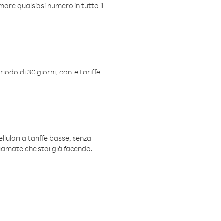
mare qualsiasi numero in tutto il
iodo di 30 giorni, con le tariffe
ellulari a tariffe basse, senza
hiamate che stai già facendo.