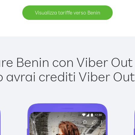
Visualizza tariffe verso Benin
e Benin con Viber Out è
avrai crediti Viber Out,