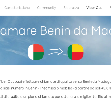
Caratteristiche
Community
Sicurezza
Viber Out
iamare Benin da Ma
iber Out puoi effettuare chiamate di qualità verso Benin da Madag
siasi numero in Benin - linea fissa o mobile! - a partire da soli 45.0 
i di credito o un piano chiamate per ottenere le migliori tariffe al m