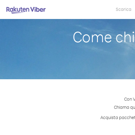
Scarica
Come ch
Con V
Chiama qual
Acquista pacchett