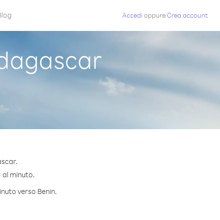
Blog
Accedi
oppure
Crea account
dagascar
ascar.
¢ al minuto.
inuto verso Benin.