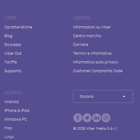
VIBER
AZIENDA
Caratteristiche
Informazioni su Viber
Blog
Centro marchio
Sicurezza
Carriere
Viber Out
Termini e informative
Tariffe
Informativa sulla privacy
Supporto
Customer Complaints Code
SCARICA
Italiano
Android
iPhone & iPad
Windows PC
Mac
©
2026
Viber Media S.à r.l.
Linux