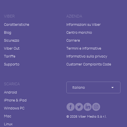
VIBER
AZIENDA
Caratteristiche
Informazioni su Viber
Blog
Centro marchio
Sicurezza
Carriere
Viber Out
Termini e informative
Tariffe
Informativa sulla privacy
Supporto
Customer Complaints Code
SCARICA
Italiano
Android
iPhone & iPad
Windows PC
Mac
©
2026
Viber Media S.à r.l.
Linux