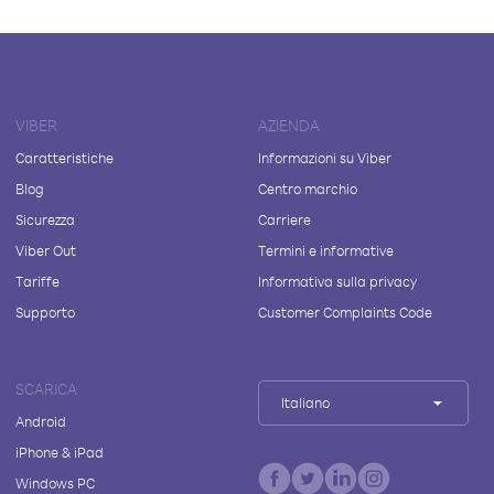
VIBER
AZIENDA
Caratteristiche
Informazioni su Viber
Blog
Centro marchio
Sicurezza
Carriere
Viber Out
Termini e informative
Tariffe
Informativa sulla privacy
Supporto
Customer Complaints Code
SCARICA
Italiano
Android
iPhone & iPad
Windows PC