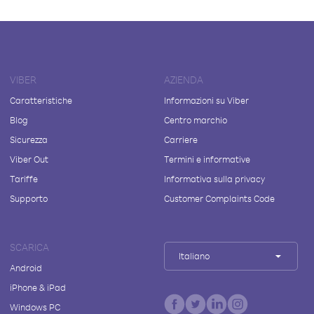
VIBER
AZIENDA
Caratteristiche
Informazioni su Viber
Blog
Centro marchio
Sicurezza
Carriere
Viber Out
Termini e informative
Tariffe
Informativa sulla privacy
Supporto
Customer Complaints Code
SCARICA
Italiano
Android
iPhone & iPad
Windows PC