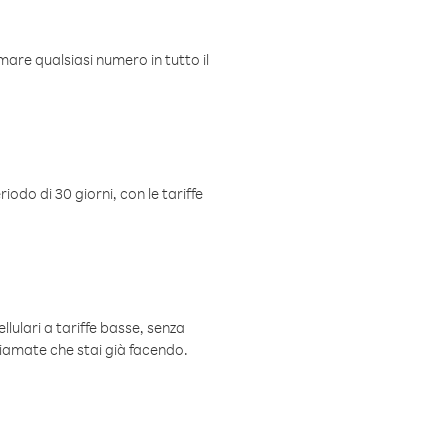
mare qualsiasi numero in tutto il
iodo di 30 giorni, con le tariffe
ellulari a tariffe basse, senza
hiamate che stai già facendo.