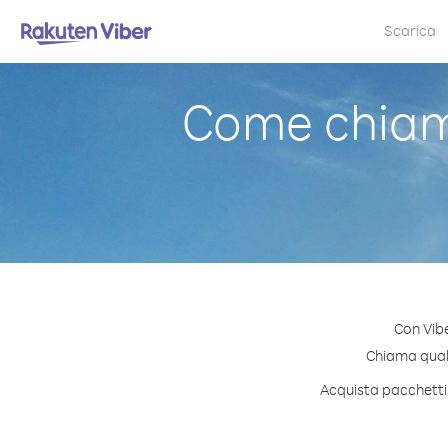
Scarica
Come chiam
Con Vibe
Chiama quals
Acquista pacchetti 