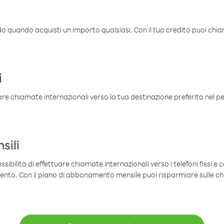
ldo quando acquisti un importo qualsiasi. Con il tuo credito puoi chia
i
are chiamate internazionali verso la tua destinazione preferita nel per
sili
sibilità di effettuare chiamate internazionali verso i telefoni fissi e c
mento. Con il piano di abbonamento mensile puoi risparmiare sulle c