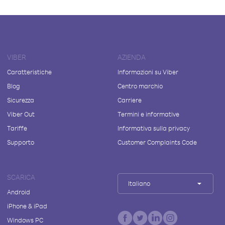
VIBER
AZIENDA
Caratteristiche
Informazioni su Viber
Blog
Centro marchio
Sicurezza
Carriere
Viber Out
Termini e informative
Tariffe
Informativa sulla privacy
Supporto
Customer Complaints Code
SCARICA
Italiano
Android
iPhone & iPad
Windows PC