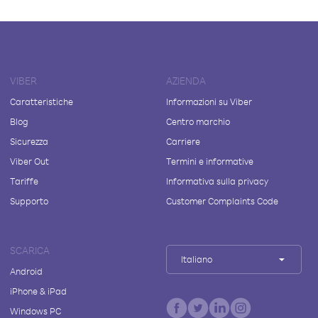
VIBER
AZIENDA
Caratteristiche
Informazioni su Viber
Blog
Centro marchio
Sicurezza
Carriere
Viber Out
Termini e informative
Tariffe
Informativa sulla privacy
Supporto
Customer Complaints Code
SCARICA
Italiano
Android
iPhone & iPad
Windows PC