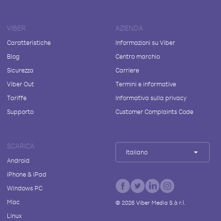
VIBER
AZIENDA
Caratteristiche
Informazioni su Viber
Blog
Centro marchio
Sicurezza
Carriere
Viber Out
Termini e informative
Tariffe
Informativa sulla privacy
Supporto
Customer Complaints Code
SCARICA
Italiano
Android
iPhone & iPad
Windows PC
Mac
©
2026
Viber Media S.à r.l.
Linux